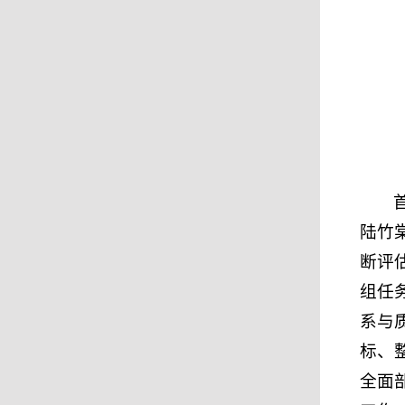
陆竹
断评
组任
系与
标、
全面