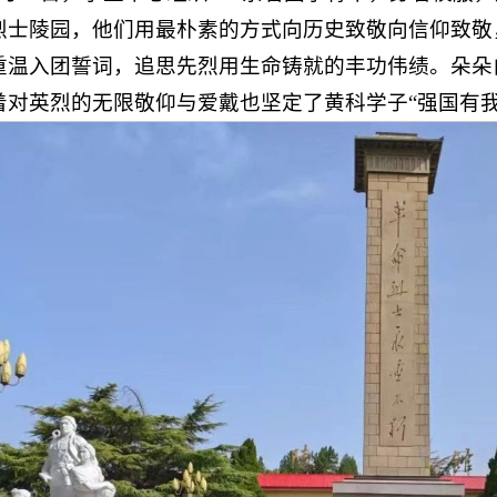
烈士陵园，他们用最朴素的方式向历史致敬向信仰致敬
重温入团誓词，追思先烈用生命铸就的丰功伟绩。朵朵
着对英烈的无限敬仰与爱戴也坚定了黄科学子“强国有