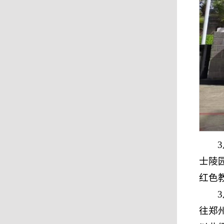
士陵
红色
往郑