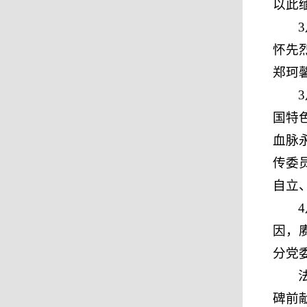
以此
怀先
郑珂
国特
血脉
传委
自立
因，
分党
碑前