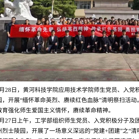
3月28日，黄河科技学院应用技术学院师生党员、入党
园，开展“缅怀革命英烈、赓续红色血脉”清明祭扫活
教育强化师生爱国主义情怀，赓续革命精神。
3月27日上午，工学部组织师生党员、入党积极分子及团
州烈士陵园，开展了一场意义深远的“党建+团建”之“