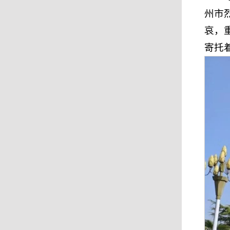
州市
哀，
寄托